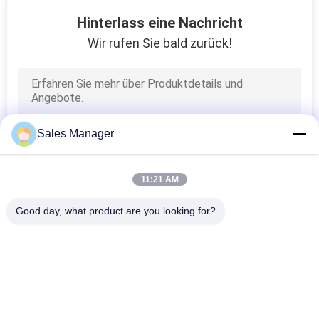
AUSFLUG
Hinterlass eine Nachricht
Wir rufen Sie bald zurück!
QUALITÄTSKONTROLLE
TRETEN
SIE
Sales Manager
MIT
UNS
11:21 AM
IN
Good day, what product are you looking for?
VERBINDUNG
Beliebte Kategorien
Alle
NACHRICHTEN
LED-Fenster-
Zeichen Digital LED 
Anzeigen-Zeichen
Im Freien
FORDERN