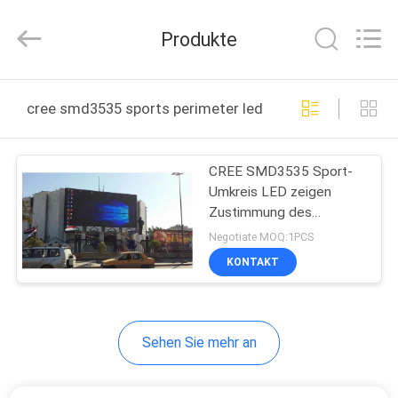
2026
Display
Labs
Produkte
LED
Co.,Ltd.
All
Rights
Reserved.
HAUS
cree smd3535 sports perimeter led display online man
PRODUKTE
CREE SMD3535 Sport-
Umkreis LED zeigen
VR
Zustimmung des
SHOW
Festeinbaus PSE an
Negotiate MOQ:1PCS
KONTAKT
ÜBER
UNS
Sehen Sie mehr an
FABRIK-