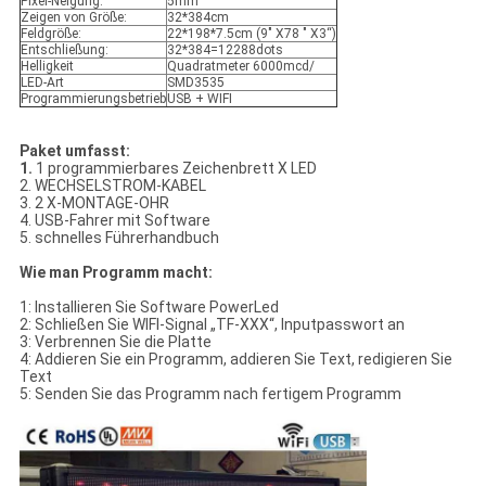
Pixel-Neigung:
5mm
Zeigen von Größe:
32*384cm
Feldgröße:
22*198*7.5cm (9" X78 " X3“)
Entschließung:
32*384=12288dots
Helligkeit
Quadratmeter 6000mcd/
LED-Art
SMD3535
Programmierungsbetrieb
USB + WIFI
Paket umfasst:
1.
1 programmierbares Zeichenbrett X LED
2. WECHSELSTROM-KABEL
3. 2 X-MONTAGE-OHR
4. USB-Fahrer mit Software
5. schnelles Führerhandbuch
Wie man Programm macht:
1: Installieren Sie Software PowerLed
2: Schließen Sie WIFI-Signal „TF-XXX“, Inputpasswort an
3: Verbrennen Sie die Platte
4: Addieren Sie ein Programm, addieren Sie Text, redigieren Sie
Text
5: Senden Sie das Programm nach fertigem Programm