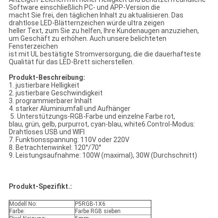
Software einschließlich PC- und APP-Version die
macht Sie frei, den täglichen Inhalt zu aktualisieren. Das
drahtlose LED-Blätternzeichen würde ultra zeigen
heller Text, zum Sie zu helfen, Ihre Kundenaugen anzuziehen,
um Geschäft zu erhöhen. Auch unsere belichteten
Fensterzeichen
ist mit UL bestätigte Stromversorgung, die die dauerhafteste
Qualität für das LED-Brett sicherstellen.
Produkt-Beschreibung:
1. justierbare Helligkeit
2. justierbare Geschwindigkeit
3. programmierbarer Inhalt
4. starker Aluminiumfall und Aufhänger
5. Unterstützungs-RGB-Farbe und einzelne Farbe rot,
blau, grün, gelb, purpurrot, cyan-blau, white6.Control-Modus:
Drahtloses USB und WIFI
7. Funktionsspannung: 110V oder 220V
8. Betrachtenwinkel: 120°/70°
9. Leistungsaufnahme: 100W (maximal), 30W (Durchschnitt)
Produkt-Spezifikt.:
Modell No:
P5RGB-1X6
Farbe:
Farbe RGB sieben