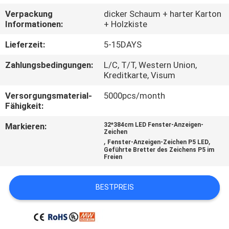
AUSFLUG
Verpackung
dicker Schaum + harter Karton
Informationen:
+ Holzkiste
QUALITÄTSKONTROLLE
Lieferzeit:
5-15DAYS
Zahlungsbedingungen:
L/C, T/T, Western Union,
TRETEN
Kreditkarte, Visum
SIE
Versorgungsmaterial-
5000pcs/month
MIT
Fähigkeit:
UNS
Markieren:
32*384cm LED Fenster-Anzeigen-
Zeichen
IN
,
,
Fenster-Anzeigen-Zeichen P5 LED
Geführte Bretter des Zeichens P5 im
VERBINDUNG
Freien
BESTPREIS
NACHRICHTEN
FORDERN