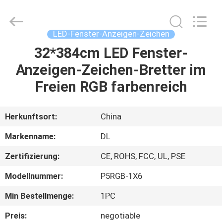
2026
Display
Labs
LED
Co.,Ltd.
LED-Fenster-Anzeigen-Zeichen
All
Rights
Reserved.
32*384cm LED Fenster-
HAUS
Anzeigen-Zeichen-Bretter im
PRODUKTE
Freien RGB farbenreich
VR
Herkunftsort:
China
SHOW
Markenname:
DL
Zertifizierung:
CE, ROHS, FCC, UL, PSE
ÜBER
Modellnummer:
P5RGB-1X6
UNS
Min Bestellmenge:
1PC
FABRIK-
Preis:
negotiable