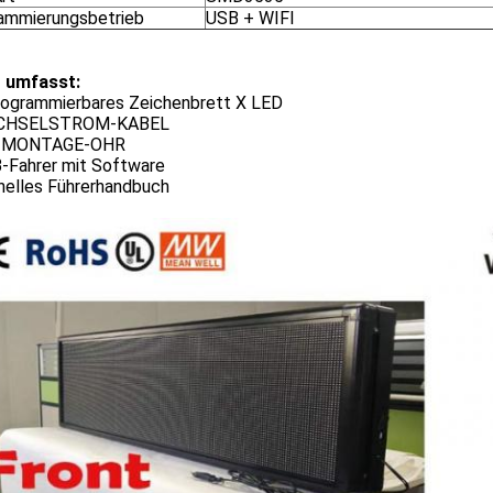
ammierungsbetrieb
USB + WIFI
 umfasst:
rogrammierbares Zeichenbrett X LED
ECHSELSTROM-KABEL
X-MONTAGE-OHR
B-Fahrer mit Software
nelles Führerhandbuch