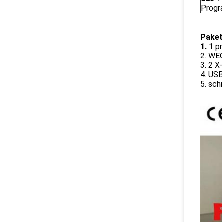
Progr
Paket
1.
1 p
2. W
3. 2 
4. US
5. sch