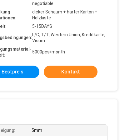
negotiable
ckung
dicker Schaum + harter Karton +
ationen:
Holzkiste
eit:
5-15DAYS
L/C, T/T, Western Union, Kreditkarte,
gsbedingungen:
Visum
gungsmaterial-
5000pcs/month
it:
Bestpreis
Kontakt
Neigung:
5mm