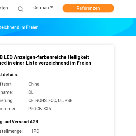
German
hten
Referenzen
zeichnend Im Freien
B LED Anzeigen-farbenreiche Helligkeit
cd in einer Liste verzeichnend im Freien
tdetails:
ftsort:
China
nname:
DL
zierung:
CE, ROHS, FCC, UL, PSE
lnummer:
P5RGB-3X5
g und Versand AGB:
stellmenge:
1PC