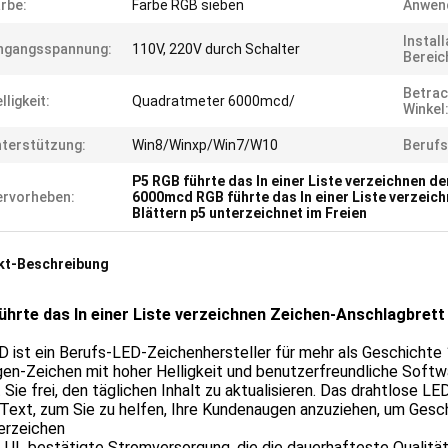
rbe:
Farbe RGB sieben
Anwen
Install
ngangsspannung:
110V, 220V durch Schalter
Bereic
Betrac
lligkeit:
Quadratmeter 6000mcd/
Winkel
terstützung:
Win8/Winxp/Win7/W10
Berufs
P5 RGB führte das In einer Liste verzeichnen d
rvorheben:
6000mcd RGB führte das In einer Liste verzeic
Blättern p5 unterzeichnet im Freien
kt-Beschreibung
ührte das In einer Liste verzeichnen Zeichen-Anschlagbrett
 ist ein Berufs-LED-Zeichenhersteller für mehr als Geschichte
en-Zeichen mit hoher Helligkeit und benutzerfreundliche Softw
Sie frei, den täglichen Inhalt zu aktualisieren. Das drahtlose L
 Text, zum Sie zu helfen, Ihre Kundenaugen anzuziehen, um Gesc
erzeichen
t UL bestätigte Stromversorgung, die die dauerhafteste Qualität