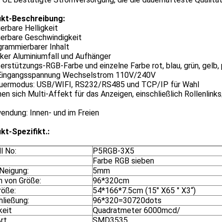
kt-Beschreibung:
tierbare Helligkeit
tierbare Geschwindigkeit
grammierbarer Inhalt
rker Aluminiumfall und Aufhänger
erstützungs-RGB-Farbe und einzelne Farbe rot, blau, grün, gelb, 
t Eingangsspannung Wechselstrom 110V/240V
euermodus: USB/WIFI, RS232/RS485 und TCP/IP für Wahl
hen sich Multi-Affekt für das Anzeigen, einschließlich Rollenlinks
endung: Innen- und im Freien
kt-Spezifikt.:
l No:
P5RGB-3X5
Farbe RGB sieben
-Neigung:
5mm
n von Größe:
96*320cm
röße:
54*166*7.5cm (15" X65 " X3“)
hließung:
96*320=30720dots
keit
Quadratmeter 6000mcd/
rt
SMD3535