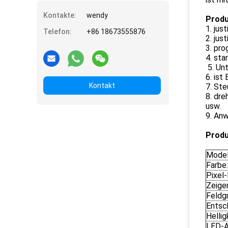
Kontakte:
wendy
Produ
1. jus
Telefon:
+86 18673555876
2. jus
3. pro
4. sta
5. Unt
6. is
Kontakt
7. St
8. dre
usw.
9. Anw
Produ
Model
Farbe:
Pixel
Zeige
Feldg
Entsc
Hellig
LED-A