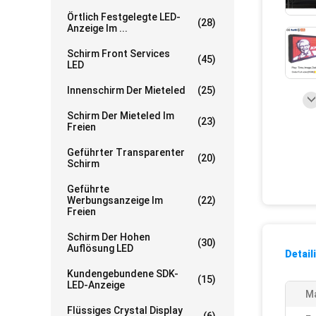
Örtlich Festgelegte LED-
(28)
Anzeige Im ...
Schirm Front Services
(45)
LED
Innenschirm Der Mieteled
(25)
Schirm Der Mieteled Im
(23)
Freien
Geführter Transparenter
(20)
Schirm
Geführte
Werbungsanzeige Im
(22)
Freien
Schirm Der Hohen
(30)
Auflösung LED
Detail
Kundengebundene SDK-
(15)
LED-Anzeige
Ma
Flüssiges Crystal Display