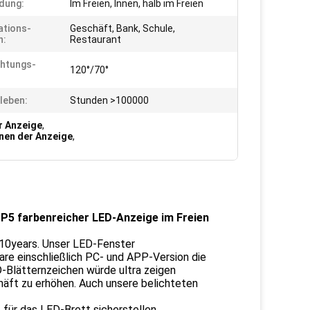
dung:
Im Freien, Innen, halb im Freien
ations-
Geschäft, Bank, Schule,
h:
Restaurant
htungs-
120°/70°
:
leben:
Stunden >100000
er Anzeige
,
hnen der Anzeige
,
 P5 farbenreicher LED-Anzeige im Freien
 10years. Unser LED-Fenster
are einschließlich PC- und APP-Version die
ED-Blätternzeichen würde ultra zeigen
häft zu erhöhen. Auch unsere belichteten
 für das LED-Brett sicherstellen.