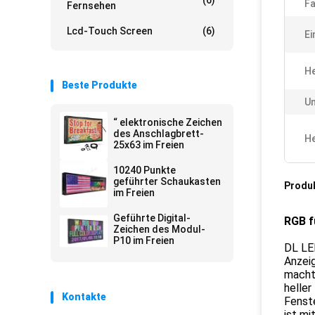
(6)
Fa
Fernsehen
Lcd-Touch Screen
(6)
Ei
He
Beste Produkte
Un
“ elektronische Zeichen
des Anschlagbrett-
He
25x63 im Freien
10240 Punkte
geführter Schaukasten
Produ
im Freien
Geführte Digital-
RGB f
Zeichen des Modul-
P10 im Freien
DL LED
Anzeig
macht 
heller
Kontakte
Fenst
ist mi