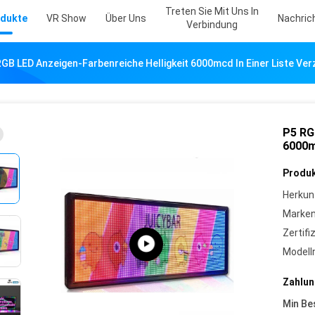
Treten Sie Mit Uns In
dukte
VR Show
Über Uns
Nachric
Verbindung
RGB LED Anzeigen-Farbenreiche Helligkeit 6000mcd In Einer Liste Ver
P5 RG
6000m
Produk
Herkun
Marke
Zertifi
Model
Zahlun
Min Be