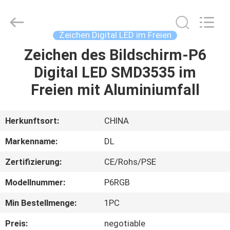
2026
Display
Labs
LED
Co.,Ltd.
Zeichen Digital LED im Freien
All
Rights
Reserved.
Zeichen des Bildschirm-P6
HAUS
Digital LED SMD3535 im
PRODUKTE
Freien mit Aluminiumfall
VR
Herkunftsort:
CHINA
SHOW
Markenname:
DL
Zertifizierung:
CE/Rohs/PSE
ÜBER
Modellnummer:
P6RGB
UNS
Min Bestellmenge:
1PC
FABRIK-
Preis:
negotiable