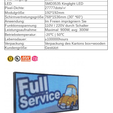
LED:
SMD3535 Kinglight LED
Pixel-Dichte:
27777dots/㎡
Modulgröße:
192*192mm
Schirmvertretungsgröße:
768*1536mm (30" *60“)
Anwendung:
Im Freien imprägniern Sie
Funktionsspannung:
110V / 220V durch Schalter
Leistungsaufnahme:
Maximal: 900W, avg: 300W
Betriebstemperatur:
-20℃ | 50℃
Lebensdauer:
≥100000hours
Verpackung:
Verpackung des Kartons box+wooden
Kundengröße:
Gestützt