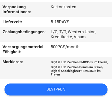
AUSFLUG
Verpackung
Kartonkasten
Informationen:
QUALITÄTSKONTROLLE
Lieferzeit:
5-15DAYS
Zahlungsbedingungen:
L/C, T/T, Western Union,
TRETEN
Kreditkarte, Visum
SIE
Versorgungsmaterial-
500PCS/month
MIT
Fähigkeit:
UNS
Markieren:
,
Digital LED Zeichen SMD3535 im Freien
,
Digital LED Zeichen P6mm im Freien
IN
Digital Anschlagbrett SMD3535 im
Freien
VERBINDUNG
BESTPREIS
NACHRICHTEN
FORDERN