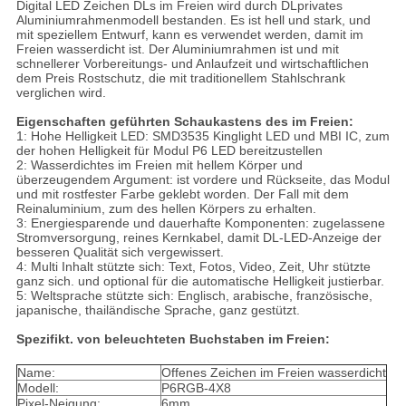
Digital LED Zeichen DLs im Freien wird durch DLprivates
Aluminiumrahmenmodell bestanden. Es ist hell und stark, und
mit speziellem Entwurf, kann es verwendet werden, damit im
Freien wasserdicht ist. Der Aluminiumrahmen ist und mit
schnellerer Vorbereitungs- und Anlaufzeit und wirtschaftlichen
dem Preis Rostschutz, die mit traditionellem Stahlschrank
verglichen wird.
Eigenschaften geführten Schaukastens des im Freien:
1: Hohe Helligkeit LED: SMD3535 Kinglight LED und MBI IC, zum
der hohen Helligkeit für Modul P6 LED bereitzustellen
2: Wasserdichtes im Freien mit hellem Körper und
überzeugendem Argument: ist vordere und Rückseite, das Modul
und mit rostfester Farbe geklebt worden. Der Fall mit dem
Reinaluminium, zum des hellen Körpers zu erhalten.
3: Energiesparende und dauerhafte Komponenten: zugelassene
Stromversorgung, reines Kernkabel, damit DL-LED-Anzeige der
besseren Qualität sich vergewissert.
4: Multi Inhalt stützte sich: Text, Fotos, Video, Zeit, Uhr stützte
ganz sich. und optional für die automatische Helligkeit justierbar.
5: Weltsprache stützte sich: Englisch, arabische, französische,
japanische, thailändische Sprache, ganz gestützt.
Spezifikt. von beleuchteten Buchstaben im Freien:
Name:
Offenes Zeichen im Freien wasserdicht
Modell:
P6RGB-4X8
Pixel-Neigung:
6mm