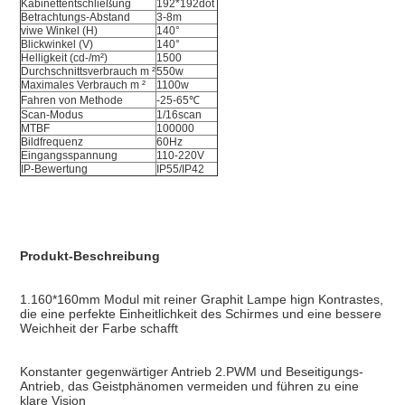
Kabinettentschließung
192*192dot
Betrachtungs-Abstand
3-8m
viwe Winkel (H)
140°
Blickwinkel (V)
140°
Helligkeit (cd-/m²)
1500
Durchschnittsverbrauch m ²
550w
Maximales Verbrauch m ²
1100w
Fahren von Methode
-25-65℃
Scan-Modus
1/16scan
MTBF
100000
Bildfrequenz
60Hz
Eingangsspannung
110-220V
IP-Bewertung
IP55/IP42
Produkt-Beschreibung
1.160*160mm Modul mit reiner Graphit Lampe hign Kontrastes, 
die eine perfekte Einheitlichkeit des Schirmes und eine bessere 
Weichheit der Farbe schafft
Konstanter gegenwärtiger Antrieb 2.PWM und Beseitigungs-
Antrieb, das Geistphänomen vermeiden und führen zu eine 
klare Vision