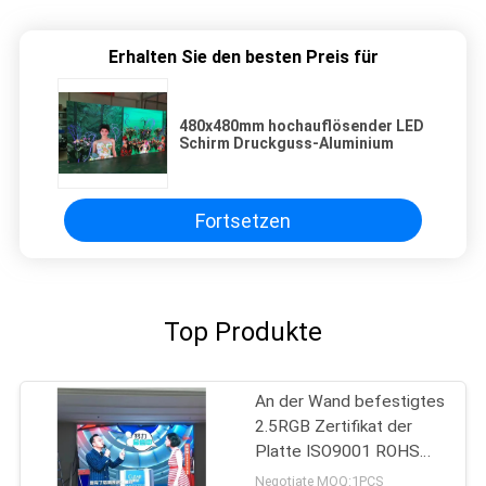
Erhalten Sie den besten Preis für
480x480mm hochauflösender LED
Schirm Druckguss-Aluminium
Fortsetzen
Top Produkte
An der Wand befestigtes
2.5RGB Zertifikat der
Platte ISO9001 ROHS
der hohen Auflösung LED
Negotiate MOQ:1PCS