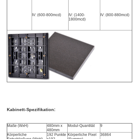
IV: (600-800mcd)
IV: (1400-
IV: (800-880mcd)
1800mcd)
Kabinett-Spezifikation:
Maße (WxH)
480mm x 
Modul-Quantität
9
480mm
Körperliche 
192 Punkte 
Körperliche Pixel 
36864