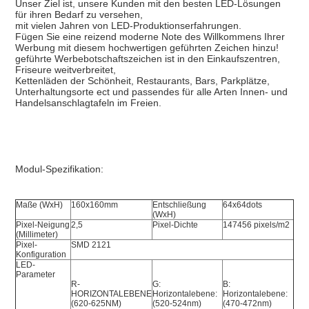
Unser Ziel ist, unsere Kunden mit den besten LED-Lösungen 
für ihren Bedarf zu versehen,
mit vielen Jahren von LED-Produktionserfahrungen.
Fügen Sie eine reizend moderne Note des Willkommens Ihrer 
Werbung mit diesem hochwertigen geführten Zeichen hinzu!
geführte Werbebotschaftszeichen ist in den Einkaufszentren, 
Friseure weitverbreitet,
Kettenläden der Schönheit, Restaurants, Bars, Parkplätze,
Unterhaltungsorte ect und passendes für alle Arten Innen- und 
Handelsanschlagtafeln im Freien.
Modul-Spezifikation:
Maße (WxH)
160x160mm
Entschließung 
64x64dots
(WxH)
Pixel-Neigung 
2,5
Pixel-Dichte
147456 pixels/m2
(Millimeter)
Pixel-
SMD 2121
Konfiguration
LED-
Parameter
R-
G: 
B: 
HORIZONTALEBENE 
Horizontalebene: 
Horizontalebene: 
(620-625NM)
(520-524nm)
(470-472nm)