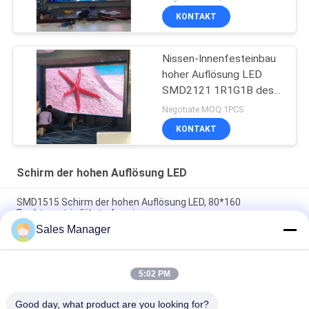
KONTAKT
Nissen-Innenfesteinbau
hoher Auflösung LED
SMD2121 1R1G1B des
Schirm-1200
Negotiate MOQ:1PCS
KONTAKT
Schirm der hohen Auflösung LED
SMD1515 Schirm der hohen Auflösung LED, 80*160
Punktematrix führte Anzeige
Sales Manager
WAND-Anzeigen-horizontale Vertikale SMD1515 IP31 große
Video140 Grad
5:02 PM
Schirm hoher Auflösung LED SMD 2121, P2mm LED-Anzeige
farbenreich
Good day, what product are you looking for?