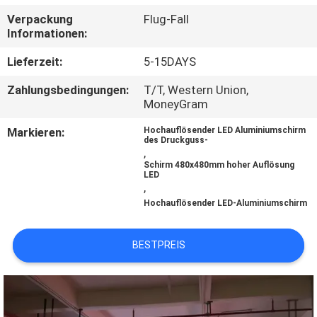
AUSFLUG
Verpackung
Flug-Fall
Informationen:
QUALITÄTSKONTROLLE
Lieferzeit:
5-15DAYS
Zahlungsbedingungen:
T/T, Western Union,
TRETEN
MoneyGram
SIE
Markieren:
Hochauflösender LED Aluminiumschirm
des Druckguss-
MIT
,
Schirm 480x480mm hoher Auflösung
UNS
LED
,
IN
Hochauflösender LED-Aluminiumschirm
VERBINDUNG
BESTPREIS
NACHRICHTEN
FORDERN