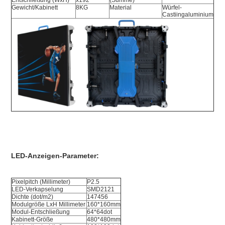
Entschließung (WxH)
x192
(Summe)
Gewicht/Kabinett
8KG
Material
Würfel-
Castiingaluminium
LED-Anzeigen-Parameter:
Pixelpitch (Millimeter)
P2.5
LED-Verkapselung
SMD2121
Dichte (dot/m2)
147456
Modulgröße LxH Millimeter
160*160mm
Modul-Entschließung
64*64dot
Kabinett-Größe
480*480mm