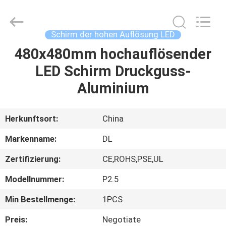
2026
Display
Labs
LED
Co.,Ltd.
Schirm der hohen Auflösung LED
All
Rights
Reserved.
480x480mm hochauflösender
HAUS
LED Schirm Druckguss-
PRODUKTE
Aluminium
VR
Herkunftsort:
China
SHOW
Markenname:
DL
Zertifizierung:
CE,ROHS,PSE,UL
ÜBER
Modellnummer:
P2.5
UNS
Min Bestellmenge:
1PCS
FABRIK-
Preis:
Negotiate