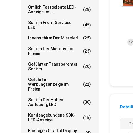
Örtlich Festgelegte LED-
(28)
Anzeige Im ...
Schirm Front Services
(45)
LED
Innenschirm Der Mieteled
(25)
Schirm Der Mieteled Im
(23)
Freien
Geführter Transparenter
(20)
Schirm
Geführte
Werbungsanzeige Im
(22)
Freien
Schirm Der Hohen
(30)
Auflösung LED
Detail
Kundengebundene SDK-
(15)
LED-Anzeige
P
Flüssiges Crystal Display