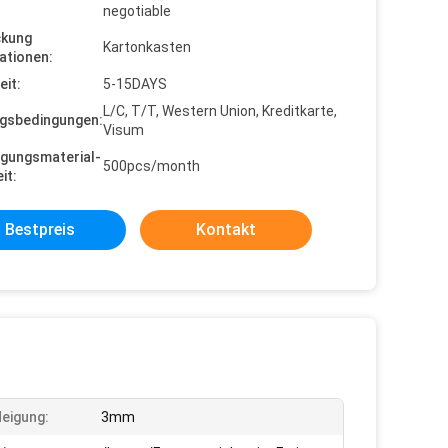
negotiable
ckung
Kartonkasten
ationen:
eit:
5-15DAYS
L/C, T/T, Western Union, Kreditkarte,
gsbedingungen:
Visum
gungsmaterial-
500pcs/month
it:
Bestpreis
Kontakt
Neigung:
3mm