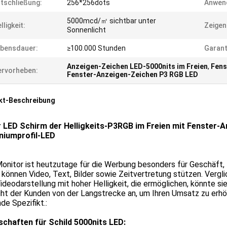
tschließung:
256*256dots
Anwen
5000mcd/㎡ sichtbar unter
lligkeit:
Zeigen
Sonnenlicht
bensdauer:
≥100.000 Stunden
Garant
Anzeigen-Zeichen LED-5000nits im Freien
,
Fens
rvorheben:
Fenster-Anzeigen-Zeichen P3 RGB LED
kt-Beschreibung
 LED Schirm der Helligkeits-P3RGB im Freien mit Fenster
niumprofil-LED
nitor ist heutzutage für die Werbung besonders für Geschäft, 
 können Video, Text, Bilder sowie Zeitvertretung stützen. Vergl
deodarstellung mit hoher Helligkeit, die ermöglichen, könnte sie
ht der Kunden von der Langstrecke an, um Ihren Umsatz zu erhöh
de Spezifikt.:
schaften für Schild 5000nits LED: