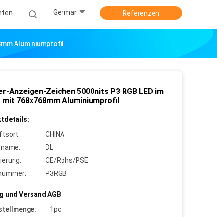
German
hten
Referenzen
8mm Aluminiumprofil
er-Anzeigen-Zeichen 5000nits P3 RGB LED im
n mit 768x768mm Aluminiumprofil
tdetails:
ftsort:
CHINA
nname:
DL
zierung:
CE/Rohs/PSE
lnummer:
P3RGB
g und Versand AGB:
stellmenge:
1pc