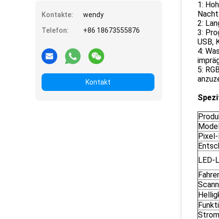
1: Hoh
Nacht
Kontakte:
wendy
2: Lan
Telefon:
+86 18673555876
3: Pr
USB, K
4: Was
impräg
5: RGB
anzuze
Kontakt
Spezi
Produ
Model
Pixel
Entsc
LED-L
Fahren
Scann
Hellig
Funkt
Strom