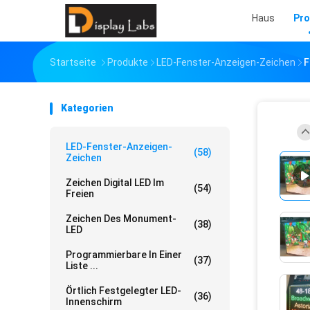
Haus
Pro
Startseite
Produkte
LED-Fenster-Anzeigen-Zeichen
F
Kategorien
LED-Fenster-Anzeigen-
(58)
Zeichen
Zeichen Digital LED Im
(54)
Freien
Zeichen Des Monument-
(38)
LED
Programmierbare In Einer
(37)
Liste ...
Örtlich Festgelegter LED-
(36)
Innenschirm