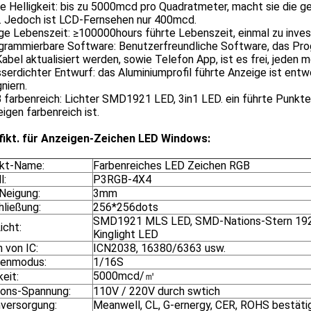
e Helligkeit: bis zu 5000mcd pro Quadratmeter, macht sie die ge
. Jedoch ist LCD-Fernsehen nur 400mcd.
ge Lebenszeit: ≥100000hours führte Lebenszeit, einmal zu invest
ogrammierbare Software: Benutzerfreundliche Software, das Pr
abel aktualisiert werden, sowie Telefon App, ist es frei, jeden m
serdichter Entwurf: das Aluminiumprofil führte Anzeige ist entwo
niern.
 farbenreich: Lichter SMD1921 LED, 3in1 LED. ein führte Punkte
igen farbenreich ist.
fikt. für Anzeigen-Zeichen LED Windows:
kt-Name:
Farbenreiches LED Zeichen RGB
l:
P3RGB-4X4
-Neigung:
3mm
hließung:
256*256dots
SMD1921 MLS LED, SMD-Nations-Stern 19
icht:
Kinglight LED
 von IC:
ICN2038, 16380/6363 usw.
enmodus:
1/16S
5000mcd/㎡
keit:
ions-Spannung:
110V / 220V durch swtich
versorgung:
Meanwell, CL, G-ernergy, CER, ROHS bestäti