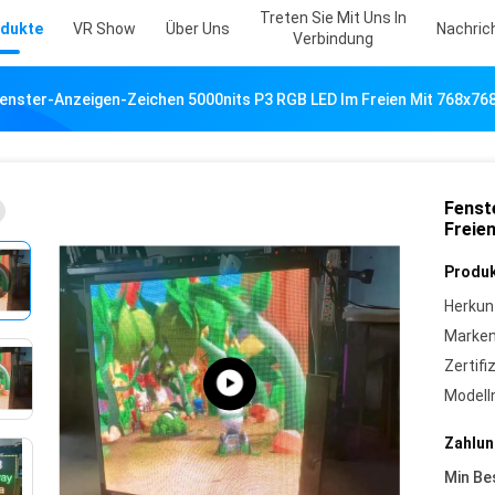
Treten Sie Mit Uns In
dukte
VR Show
Über Uns
Nachric
Verbindung
enster-Anzeigen-Zeichen 5000nits P3 RGB LED Im Freien Mit 768x76
Fenst
Freie
Produk
Herkun
Marke
Zertifi
Model
Zahlun
Min Be