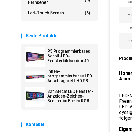
(6)
En
Fernsehen
Lcd-Touch Screen
(6)
He
Le
Beste Produkte
He
P5 Programmierbares
Scroll-LED-
Produ
Fensterbildschirm 40*8
Zoll
Innen-
Hoher
programmierbares LED
Alumi
Anschlagbrett HD P3
RGB WiFi
32*384cm LED Fenster-
LED-Mo
Anzeigen-Zeichen-
Bretter im Freien RGB
Freien
farbenreich
LED-Vi
eyssig
folgen
Kontakte
Eigen