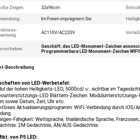
öße Zeigen:
32x96cm
Entsch
nwendung:
Im Freien imprägniern Sie
Helligk
nktions-
AC110V/AC220V
Install
pannung:
Geschäft
,
das LED-Monument-Zeichen annonci
rvorheben:
Programmierbare LED Monument-Zeichen WIFI
kt-Beschreibung
schaften von LED-Werbetafel:
ul der hohen Helligkeits-LED, 5000cd/㎡, sichtbar im Tageslicht 
deounterstützungs-LED Blättern-Zeichen: Modulunterstützungs-
en sowie Datum, Zeit, Uhr etc.
ahtloses Aktualisierungsprogramm: WIFI-Verbindung durch IOS/
ndung.
eigen-Fähigkeit: Weltsprache, thailändische Sprache, Franzosen
dächtnis: 2M Gedächtnis, AN/AUS-Gedächtnis.
fikt. von P5 LED: