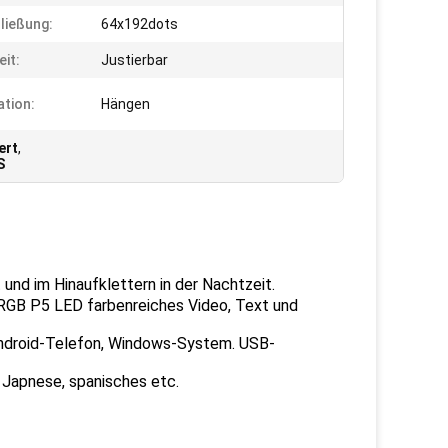
ließung:
64x192dots
eit:
Justierbar
ation:
Hängen
ert
,
S
und im Hinaufklettern in der Nachtzeit.
RGB P5 LED farbenreiches Video, Text und
Android-Telefon, Windows-System. USB-
, Japnese, spanisches etc.