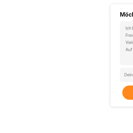
Möch
Ich
Fre
Vie
Auf