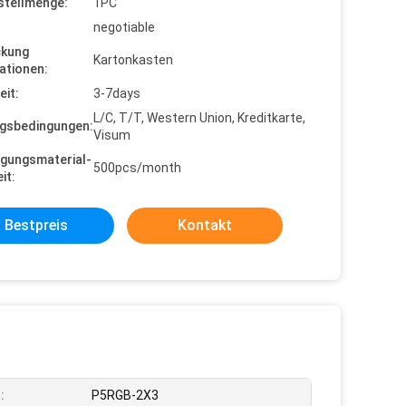
stellmenge:
1PC
negotiable
ckung
Kartonkasten
ationen:
eit:
3-7days
L/C, T/T, Western Union, Kreditkarte,
gsbedingungen:
Visum
gungsmaterial-
500pcs/month
it:
Bestpreis
Kontakt
:
P5RGB-2X3