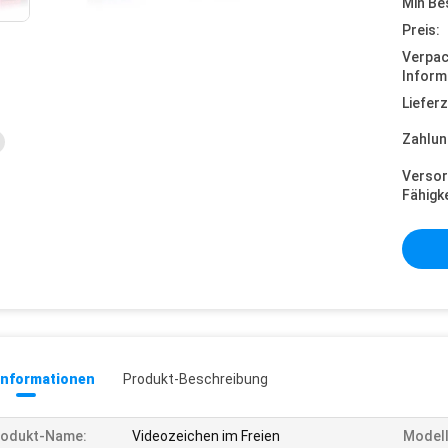
Min Be
Preis:
Verpa
Inform
Lieferz
Zahlun
Versor
Fähigke
informationen
Produkt-Beschreibung
rodukt-Name:
Videozeichen im Freien
Modell