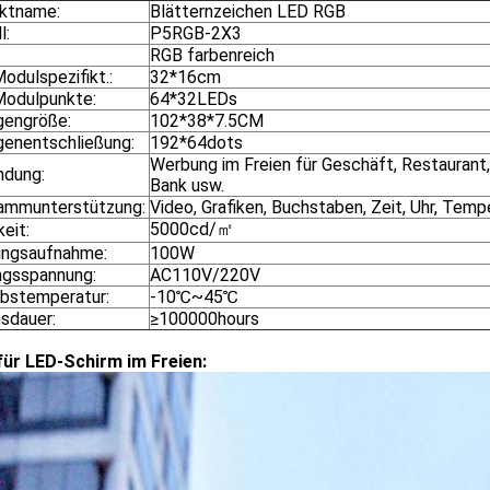
ktname:
Blätternzeichen LED RGB
l:
P5RGB-2X3
RGB farbenreich
odulspezifikt.:
32*16cm
odulpunkte:
64*32LEDs
gengröße:
102*38*7.5CM
genentschließung:
192*64dots
Werbung im Freien für Geschäft, Restaurant, 
dung:
Bank usw.
ammunterstützung:
Video, Grafiken, Buchstaben, Zeit, Uhr, Temp
5000cd/㎡
keit:
ungsaufnahme:
100W
ngsspannung:
AC110V/220V
ebstemperatur:
-10℃~45℃
sdauer:
≥100000hours
für LED-Schirm im Freien: