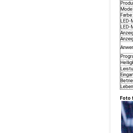
Produ
Model
Farbe:
LED-M
LED-M
Anzei
Anzei
Anwen
Progr
Hellig
Leist
Einga
Betri
Leben
Foto 