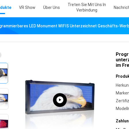
Treten Sie Mit Uns In
dukte
VR Show
Über Uns
Nachric
Verbindung
grammierbares LED Monument WIFIS Unterzeichnet Geschäfts-Werb
Progr
unter
im Fre
Produk
Herkun
Marke
Zertifi
Model
Zahlun