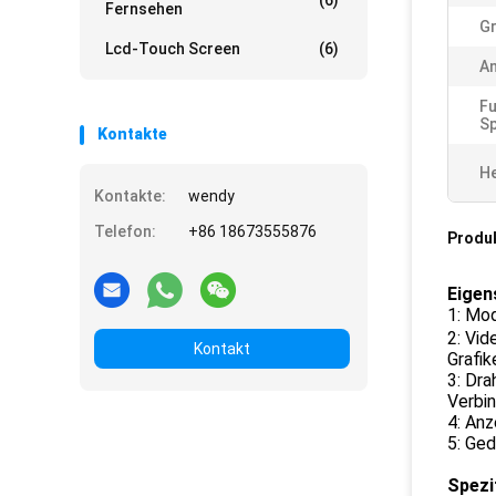
(6)
Fernsehen
Gr
Lcd-Touch Screen
(6)
A
Fu
S
Kontakte
He
Kontakte:
wendy
Telefon:
+86 18673555876
Produ
Eigen
1: Mod
2: Vi
Kontakt
Grafik
3: Dr
Verbi
4: Anz
5: Ge
Spezi