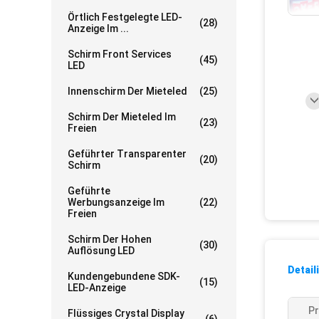
Örtlich Festgelegte LED-
(28)
Anzeige Im ...
Schirm Front Services
(45)
LED
Innenschirm Der Mieteled
(25)
Schirm Der Mieteled Im
(23)
Freien
Geführter Transparenter
(20)
Schirm
Geführte
Werbungsanzeige Im
(22)
Freien
Schirm Der Hohen
(30)
Auflösung LED
Detail
Kundengebundene SDK-
(15)
LED-Anzeige
P
Flüssiges Crystal Display