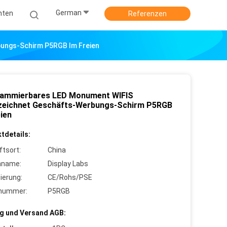
German
hten
Referenzen
ungs-Schirm P5RGB Im Freien
ammierbares LED Monument WIFIS
zeichnet Geschäfts-Werbungs-Schirm P5RGB
ien
tdetails:
ftsort:
China
nname:
Display Labs
zierung:
CE/Rohs/PSE
lnummer:
P5RGB
g und Versand AGB: