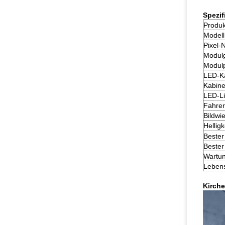
Spezif
Produ
Modell
Pixel-
Modul
Modulp
LED-Ka
Kabine
LED-Li
Fahrer
Bildwi
Helligk
Bester
Bester
Wartun
Leben
Kirch