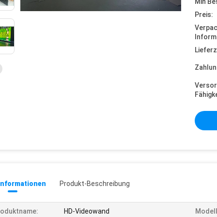
Min Be
Preis:
Verpa
Inform
Lieferz
Zahlun
Versor
Fähigke
informationen
Produkt-Beschreibung
roduktname:
HD-Videowand
Modell