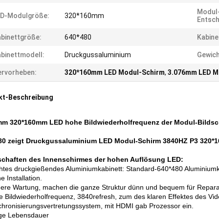
Modul
ED-Modulgröße:
320*160mm
Entsch
binettgröße:
640*480
Kabine
binettmodell:
Druckgussaluminium
Gewich
rvorheben:
320*160mm LED Modul-Schirm
,
3.076mm LED M
kt-Beschreibung
mm 320*160mm LED hohe Bildwiederholfrequenz der Modul-Bilds
80 zeigt Druckgussaluminium LED Modul-Schirm 3840HZ P3 320*
schaften des Innenschirmes der hohen Auflösung LED:
chtes druckgießendes Aluminiumkabinett: Standard-640*480 Aluminiumka
e Installation.
dere Wartung, machen die ganze Struktur dünn und bequem für Repara
e Bildwiederholfrequenz, 3840refresh, zum des klaren Effektes des Vid
chronisierungsvertretungssystem, mit HDMI gab Prozessor ein.
ge Lebensdauer