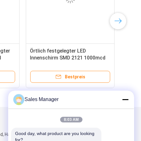
egter
Örtlich festgelegter LED
d
Innenschirm SMD 2121 1000mcd
P2.5 RGB für Heiratsgebrauch
Bestpreis
Sales Manager
8:03 AM
Mailen Sie uns
Good day, what product are you looking 
bd, Hanhaida-
for?