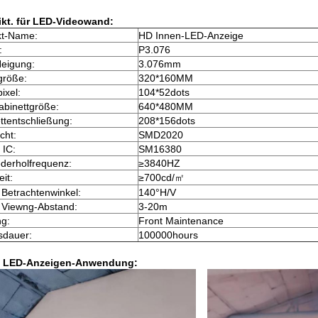
ikt. für LED-Videowand:
kt-Name:
HD Innen-LED-Anzeige
:
P3.076
Neigung:
3.076mm
größe:
320*160MM
ixel:
104*52dots
binettgröße:
640*480MM
ttentschließung:
208*156dots
cht:
SMD2020
 IC:
SM16380
ederholfrequenz:
≥3840HZ
eit:
≥700cd/㎡
 Betrachtenwinkel:
140°H/V
 Viewng-Abstand:
3-20m
g:
Front Maintenance
sdauer:
100000hours
e LED-Anzeigen-Anwendung: