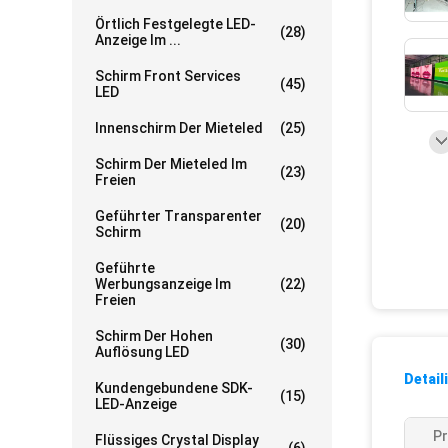
Örtlich Festgelegte LED-
(28)
Anzeige Im ...
Schirm Front Services
(45)
LED
Innenschirm Der Mieteled
(25)
Schirm Der Mieteled Im
(23)
Freien
Geführter Transparenter
(20)
Schirm
Geführte
Werbungsanzeige Im
(22)
Freien
Schirm Der Hohen
(30)
Auflösung LED
Detail
Kundengebundene SDK-
(15)
LED-Anzeige
P
Flüssiges Crystal Display