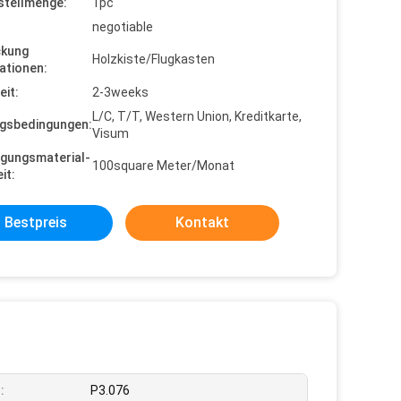
stellmenge:
1pc
negotiable
ckung
Holzkiste/Flugkasten
ationen:
eit:
2-3weeks
L/C, T/T, Western Union, Kreditkarte,
gsbedingungen:
Visum
gungsmaterial-
100square Meter/Monat
it:
Bestpreis
Kontakt
:
P3.076