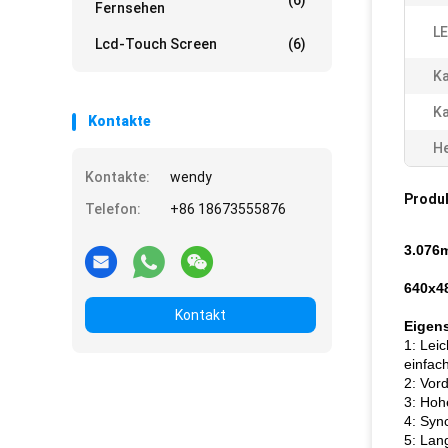
(6)
Fernsehen
L
Lcd-Touch Screen
(6)
Ka
Ka
Kontakte
He
Kontakte:
wendy
Produ
Telefon:
+86 18673555876
3.076
640x4
Kontakt
Eigen
1: Lei
einfach
2: Vor
3: Hoh
4: Syn
5: Lan