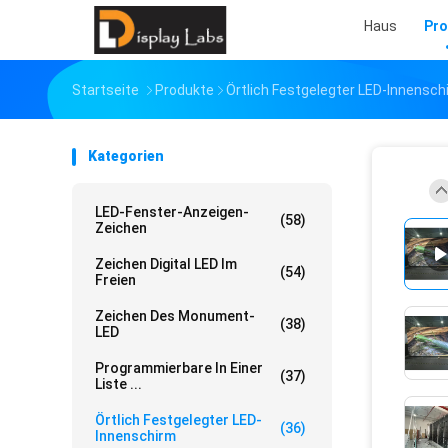
Haus
Pro
Startseite
Produkte
Örtlich Festgelegter LED-Innensch
Kategorien
LED-Fenster-Anzeigen-
(58)
Zeichen
Zeichen Digital LED Im
(54)
Freien
Zeichen Des Monument-
(38)
LED
Programmierbare In Einer
(37)
Liste ...
Örtlich Festgelegter LED-
(36)
Innenschirm