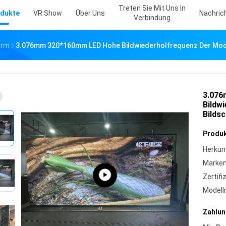
Treten Sie Mit Uns In
dukte
VR Show
Über Uns
Nachric
Verbindung
irm
3.076mm 320*160mm LED Hohe Bildwiederholfrequenz Der Mod
3.076
Bildw
Bilds
Produk
Herkun
Marke
Zertifi
Model
Zahlun