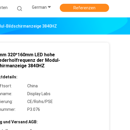
German
hten
Referenzen
ul-Bildschirmanzeige 3840HZ
mm 320*160mm LED hohe
iederholfrequenz der Modul-
chirmanzeige 3840HZ
tdetails:
ftsort:
China
nname:
Display Labs
zierung:
CE/Rohs/PSE
lnummer:
P3.076
g und Versand AGB: