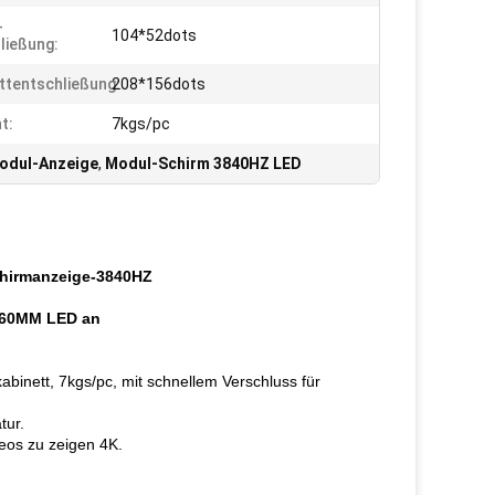
-
104*52dots
ließung:
ttentschließung:
208*156dots
t:
7kgs/pc
odul-Anzeige
,
Modul-Schirm 3840HZ LED
chirmanzeige-3840HZ
160MM LED an
binett, 7kgs/pc, mit schnellem Verschluss für
tur.
eos zu zeigen 4K.