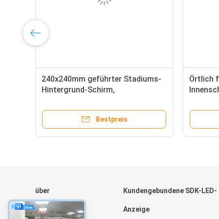
240x240mm geführter Stadiums-
Örtlich 
m
Hintergrund-Schirm,
Innensc
15
Innengeführte Mietanzeige P1.875
für Sta
Bestpreis
über
Kundengebundene SDK-LED-
Haus
Anzeige