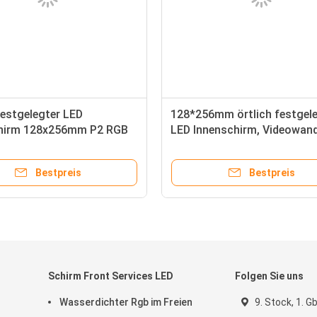
festgelegter LED
128*256mm örtlich festgel
hirm 128x256mm P2 RGB
LED Innenschirm, Videowan
diums-Hintergrund
P2RGB HD LED
Bestpreis
Bestpreis
Schirm Front Services LED
Folgen Sie uns
Wasserdichter Rgb im Freien
9. Stock, 1. G