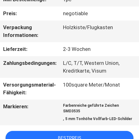
FABRIK-
Preis:
negotiable
AUSFLUG
Verpackung
Holzkiste/Flugkasten
Informationen:
QUALITÄTSKONTROLLE
Lieferzeit:
2-3 Wochen
Zahlungsbedingungen:
L/C, T/T, Western Union,
TRETEN
Kreditkarte, Visum
SIE
Versorgungsmaterial-
100square Meter/Monat
Fähigkeit:
MIT
Markieren:
Farbenreiche geführte Zeichen
UNS
SMD3535
,
5 mm Tonhöhe Vollfarb-LED-Schilder
IN
VERBINDUNG
BESTPREIS