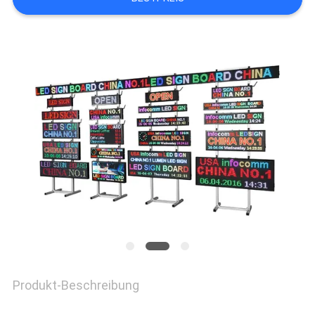
NACHRICHTEN
FORDERN
SIE EIN
ZITAT
SITEMAP
PRIVACY
Produkt-Beschreibung
POLICY