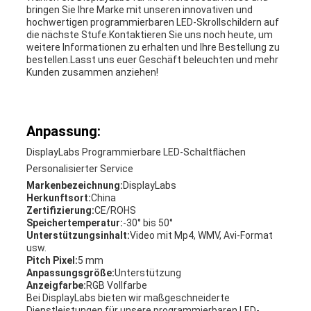
bringen Sie Ihre Marke mit unseren innovativen und
hochwertigen programmierbaren LED-Skrollschildern auf
die nächste Stufe.Kontaktieren Sie uns noch heute, um
weitere Informationen zu erhalten und Ihre Bestellung zu
bestellen.Lasst uns euer Geschäft beleuchten und mehr
Kunden zusammen anziehen!
Anpassung:
DisplayLabs Programmierbare LED-Schaltflächen
Personalisierter Service
Markenbezeichnung:
DisplayLabs
Herkunftsort:
China
Zertifizierung:
CE/ROHS
Speichertemperatur:
-30° bis 50°
Unterstützungsinhalt:
Video mit Mp4, WMV, Avi-Format
usw.
Pitch Pixel:
5 mm
Anpassungsgröße:
Unterstützung
Anzeigfarbe:
RGB Vollfarbe
Bei DisplayLabs bieten wir maßgeschneiderte
Dienstleistungen für unsere programmierbaren LED-