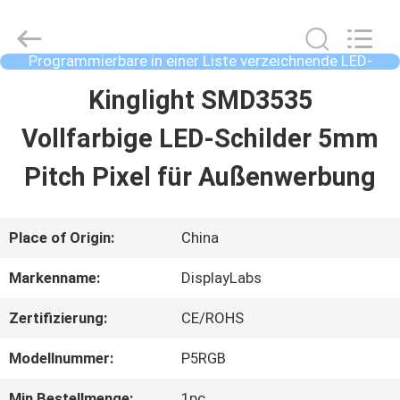
2026
Display
Labs
LED
Programmierbare in einer Liste verzeichnende LED-
Co.,Ltd.
Zeichen
All
HAUS
Kinglight SMD3535
Rights
Reserved.
Vollfarbige LED-Schilder 5mm
PRODUKTE
Pitch Pixel für Außenwerbung
VR
Place of Origin:
China
SHOW
Markenname:
DisplayLabs
Zertifizierung:
CE/ROHS
ÜBER
Modellnummer:
P5RGB
UNS
Min Bestellmenge:
1pc