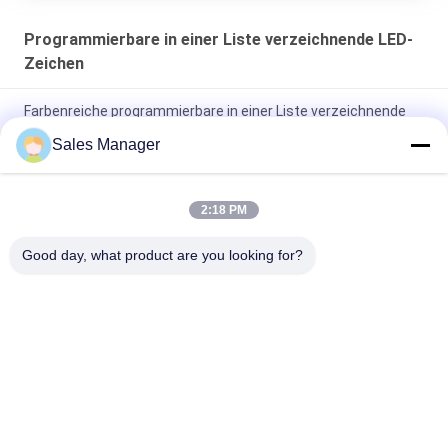
Programmierbare in einer Liste verzeichnende LED-
Zeichen
Farbenreiche programmierbare in einer Liste verzeichnende
LED Zeichen RGB für Geschäfts-Werbung
Sales Manager
Programmierbares Anschlagbrett-im Freien hohe Helligkeit
5000mcd P6RGB LED
2:18 PM
Wasserdichte programmierbare in einer Liste verzeichnende
Good day, what product are you looking for?
LED Zeichen IP20, 5mm LED Blättern-Mitteilungs-Zeichen
Beliebte Kategorien
Alle
LED-Fenster-
Zeichen Digital LED 
Anzeigen-Zeichen
Im Freien