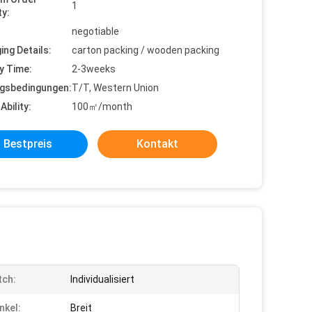
1
ty:
negotiable
ing Details:
carton packing / wooden packing
y Time:
2-3weeks
gsbedingungen:
T/T, Western Union
Ability:
100㎡/month
Bestpreis
Kontakt
tch:
Individualisiert
nkel:
Breit