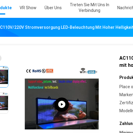
Treten Sie Mit Uns In
dukte
VR Show
Über Uns
Nachric
Verbindung
C110V/220V Stromversorgung LED-Beleuchtung Mit Hoher Helligkei
AC110
mit ho
Produk
Place o
Marke
Zertifi
Model
Zahlun
Minim