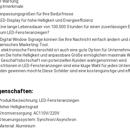
r Wartung.
ptmerkmale:
Anpassungsgrößen für Ihre Bedürfnisse
LED-Display für hohe Helligkeit und Energieeffizienz
Eine lange Lebensdauer von 100.000 Stunden für einen zuverlässigen 
um LED-Fensteranzeigen?
 Digital Window Signage können Sie Ihre Nachricht einfach ändern und ak
amisches Marketing-Tool..
 elektronische Fensterschild ist auch eine gute Option für Unternehm
len.Die hohe Helligkeit und anpassbare Größe ermöglichen maximale Wi
e Geschäftsbotschaft von potenziellen Kunden wahrgenommen wird.
estitionen in LED-Fensteranzeigen sind eine kluge Wahl für jedes Unt
den gewinnen möchte.Diese Schilder sind eine kostengünstige und effi
genschaften:
Produktbezeichnung: LED-Fensteranzeigen
Hoher Helligkeitsgrad
Stromversorgung: AC110V/220V
Steuerungssystem: Synchron/Asynchron
Material: Aluminium