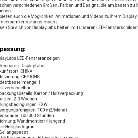
schen verschiedenen Größen., Farben und Designs, die am besten zu 
iehen.
 bieten auch die Möglichkeit, Animationen und Videos zu Ihrem Displ
merksamkeitsstarker macht.
sen Sie sich von DisplayLabs helfen, mit unseren LED-Fensterschilder
passung:
playLabs LED-Fensteranzeigen
kenname: DisplayLabs
kunftsort: CHINA
tifizierung: CE/ROHS
destbestellmenge: 1
is: verhandelbar
packungsdetails: Karton / Holzverpackung
ferzeit: 2-3 Wochen
lungsbedingungen: EXW
sorgungsfähigkeit: 100 m2/Monat
ensdauer: 100.000 Stunden
richtung: Wandmontiert/Hängend
er Helligkeitsgrad
ße: angepasst
duktbezeichnung: LED-Fensteranzeigen