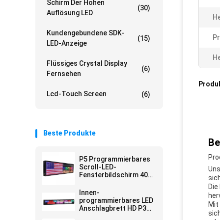
Schirm Der Hohen
(30)
Auflösung LED
He
Kundengebundene SDK-
Pr
(15)
LED-Anzeige
He
Flüssiges Crystal Display
(6)
Fernsehen
Produ
Lcd-Touch Screen
(6)
Beste Produkte
Be
Pro
P5 Programmierbares
Scroll-LED-
Uns
Fensterbildschirm 40*8
sic
Zoll
Die
Innen-
her
programmierbares LED
Mit
Anschlagbrett HD P3
sic
RGB WiFi