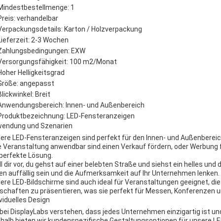
Mindestbestellmenge: 1
Preis: verhandelbar
Verpackungsdetails: Karton / Holzverpackung
Lieferzeit: 2-3 Wochen
Zahlungsbedingungen: EXW
Versorgungsfähigkeit: 100 m2/Monat
Hoher Helligkeitsgrad
Größe: angepasst
Blickwinkel: Breit
Anwendungsbereich: Innen- und Außenbereich
Produktbezeichnung: LED-Fensteranzeigen
endung und Szenarien
ere LED-Fensteranzeigen sind perfekt für den Innen- und Außenbereic
e Veranstaltung anwendbar sind.einen Verkauf fördern, oder Werbung f
 perfekte Lösung.
ll dir vor, du gehst auf einer belebten Straße und siehst ein helles und 
len auffällig sein und die Aufmerksamkeit auf Ihr Unternehmen lenken.
ere LED-Bildschirme sind auch ideal für Veranstaltungen geeignet, di
schaften zu präsentieren, was sie perfekt für Messen, Konferenzen
ividuelles Design
 bei DisplayLabs verstehen, dass jedes Unternehmen einzigartig ist u
halb bieten wir kundenspezifische Gestaltungsoptionen für unsere L