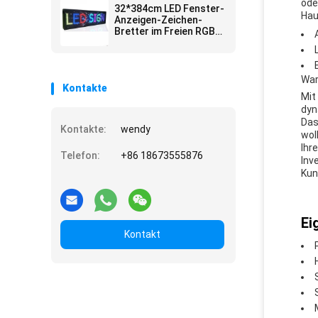
ode
32*384cm LED Fenster-
Hau
Anzeigen-Zeichen-
Bretter im Freien RGB
farbenreich
War
Kontakte
Mit
dyn
Das
Kontakte:
wendy
wol
Ihr
Telefon:
+86 18673555876
Inv
Kun
Ei
Kontakt