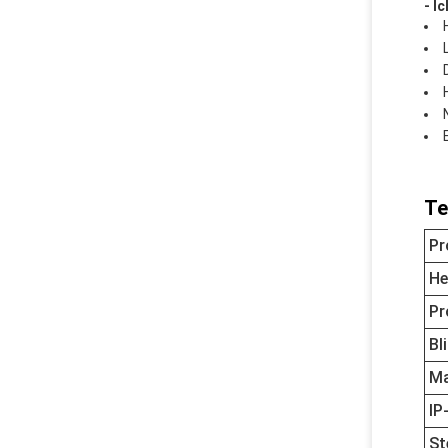
- I
Te
Pr
He
Pr
Bl
Ma
IP
St