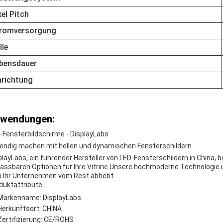
xel Pitch
romversorgung
lle
bensdauer
nrichtung
wendungen:
-Fensterbildschirme - DisplayLabs
endig machen mit hellen und dynamischen Fensterschildern
playLabs, ein führender Hersteller von LED-Fensterschildern in China, bi
assbaren Optionen für Ihre Vitrine.Unsere hochmoderne Technologie u
h Ihr Unternehmen vom Rest abhebt..
duktattribute
Markenname: DisplayLabs
Herkunftsort: CHINA
Zertifizierung: CE/ROHS