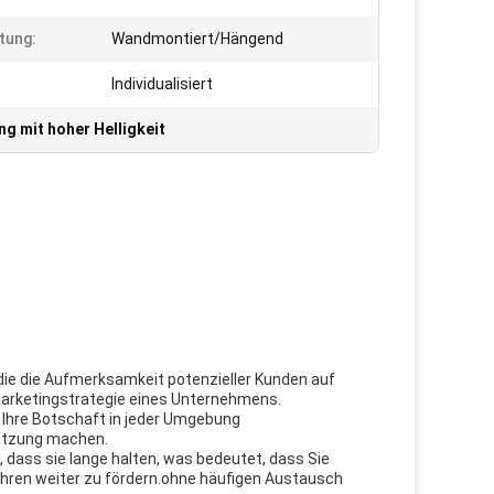
htung:
Wandmontiert/Hängend
:
Individualisiert
g mit hoher Helligkeit
die die Aufmerksamkeit potenzieller Kunden auf
Marketingstrategie eines Unternehmens.
m Ihre Botschaft in jeder Umgebung
Nutzung machen.
 dass sie lange halten, was bedeutet, dass Sie
hren weiter zu fördern.ohne häufigen Austausch