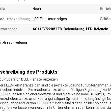
lle:
Hoch
Einric
oduktbezeichnung:
LED-Fensteranzeigen
Größe
rvorheben:
AC110V/220V LED-Beleuchtung
,
LED-Beleuchtun
kt-Beschreibung
schreibung des Produkts:
duktübersicht: LED-Fensteranzeigen
ere LED-Fensteranzeigen sind die perfekte Lösung für Unternehmen, 
h ziehen möchten.Sie machen sie zu einer auffälligen Ergänzung zur 
 LED-Leuchten sind energieeffizient und bieten eine hohe Helligkeit, u
vorzuheben.sie zu einer kostengünstigen Option für die langfristige 
 einer Lebensdauer von 100.000 Stunden sind diese Schilder so gebaut,
h auf sie verlassen können, um Ihr Unternehmen in den kommenden Ja