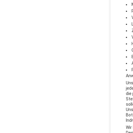
Anw
Uns
jed
die
Ste
sol
Uns
Bot
Ind
Wir
Des