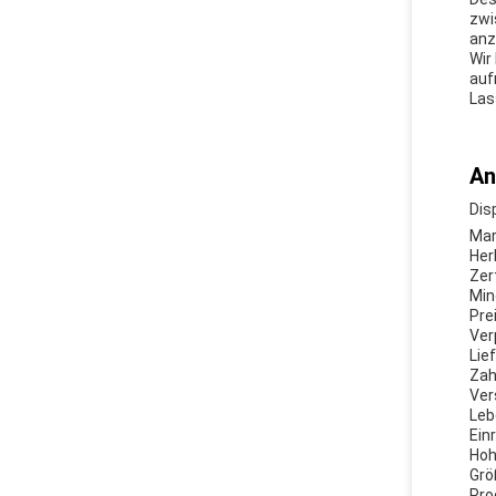
zwi
anz
Wir
auf
Las
An
Dis
Mar
Her
Zer
Min
Pre
Ver
Lie
Zah
Ver
Leb
Ein
Hoh
Grö
Pro