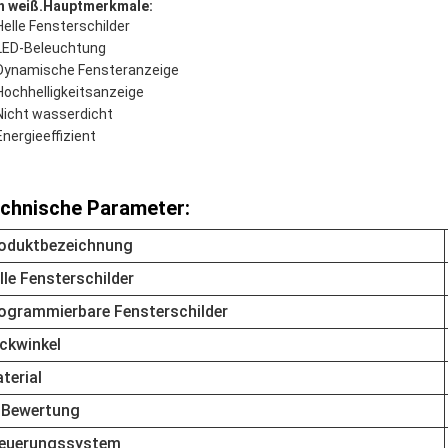
ch weiß.
Hauptmerkmale:
Helle Fensterschilder
LED-Beleuchtung
Dynamische Fensteranzeige
Hochhelligkeitsanzeige
Nicht wasserdicht
Energieeffizient
chnische Parameter:
oduktbezeichnung
lle Fensterschilder
ogrammierbare Fensterschilder
ickwinkel
terial
-Bewertung
euerungssystem