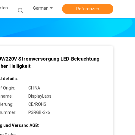
hten
German
Referenzen
t
V/220V Stromversorgung LED-Beleuchtung
her Helligkeit
tdetails:
f Origin:
CHINA
nname:
DisplayLabs
zierung:
CE/ROHS
lnummer:
P3RGB-3x6
g und Versand AGB:
um Order