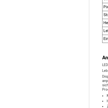
Pi
St
He
Le
Ei
An
LED
Leb
Dis
anp
sic
Pro