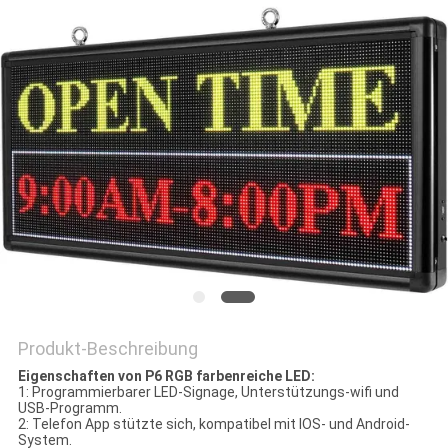
SIE EIN
ZITAT
SITEMAP
PRIVACY
POLICY
Produkt-Beschreibung
Eigenschaften von P6 RGB farbenreiche LED:
1: Programmierbarer LED-Signage, Unterstützungs-wifi und
USB-Programm.
2: Telefon App stützte sich, kompatibel mit IOS- und Android-
System.