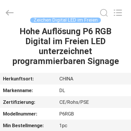
2026
Display
Labs
LED
Co.,Ltd.
Zeichen Digital LED im Freien
All
Rights
Reserved.
Hohe Auflösung P6 RGB
HAUS
Digital im Freien LED
PRODUKTE
unterzeichnet
programmierbaren Signage
VR
SHOW
Herkunftsort:
CHINA
Markenname:
DL
ÜBER
Zertifizierung:
CE/Rohs/PSE
UNS
Modellnummer:
P6RGB
FABRIK-
Min Bestellmenge:
1pc