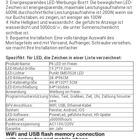
3: Energiesparendes LED-Werbungs-Brett: Die beweglichen LED-
Zeichen ist energiesparende, maximale Leistungsaufnahme ist
600W, durchschnittliche Leistungsaufnahme ist 200W, wenn sie
nur Buchstaben, es zeigen, ist weniger als 100W
4: Hohe Helligkeit und wasserdicht: die geführte Anzeige ist
wasserdicht und 5000cd/㎡, die unter Sonnenscheinlicht
sichtbar ist.
5: Bequeme Installation: Eine vollständige Auswahl des
Montageteils wird mit Versand, Aufhänger, Schraube versehen,
sie macht Ihre Installation einfacher.
Spezifikt. für LED, die Zeichen in einer Liste verzeichnet:
Produkt-Name:
P6 LED im Freien
LED-Modul-Größe:
19.2*19.2cm
LED-Lichter:
Punkt SMD3528 LED
LED-Bildumfang:
38.4*96CM
LED-Kabinettgröße:
44.4*102*7.5CM
LED-Entschließung:
64*160dots
Anwendung:
Werbung im Freien
Programmunterstützung:
Video, Text, Grafiken, Zeit, Uhr, Zählung hinunter
usw.
DFV-Anschluss:
WIFI, USB, Ethernet-Kabel
System:
Fenster, Android, IOS
LED-Software:
PowerLed, geführte Kunst, HD-Spieler
Lebenszeit:
≥50000hours
Funktionsspannung:
AC110V/220V
Garantie:
ein Jahr