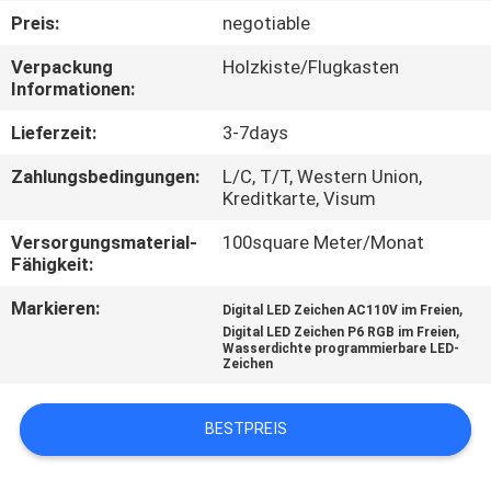
AUSFLUG
Preis:
negotiable
Verpackung
Holzkiste/Flugkasten
QUALITÄTSKONTROLLE
Informationen:
Lieferzeit:
3-7days
TRETEN
Zahlungsbedingungen:
L/C, T/T, Western Union,
SIE
Kreditkarte, Visum
MIT
Versorgungsmaterial-
100square Meter/Monat
UNS
Fähigkeit:
IN
Markieren:
,
Digital LED Zeichen AC110V im Freien
,
Digital LED Zeichen P6 RGB im Freien
VERBINDUNG
Wasserdichte programmierbare LED-
Zeichen
NACHRICHTEN
BESTPREIS
FORDERN