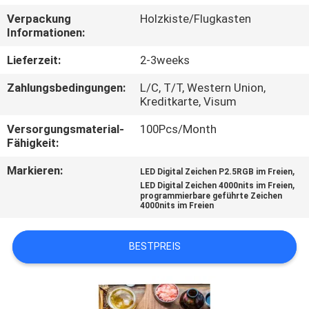
AUSFLUG
Verpackung
Holzkiste/Flugkasten
Informationen:
QUALITÄTSKONTROLLE
Lieferzeit:
2-3weeks
Zahlungsbedingungen:
L/C, T/T, Western Union,
TRETEN
Kreditkarte, Visum
SIE
Versorgungsmaterial-
100Pcs/Month
MIT
Fähigkeit:
UNS
Markieren:
,
LED Digital Zeichen P2.5RGB im Freien
,
LED Digital Zeichen 4000nits im Freien
IN
programmierbare geführte Zeichen
4000nits im Freien
VERBINDUNG
BESTPREIS
NACHRICHTEN
FORDERN