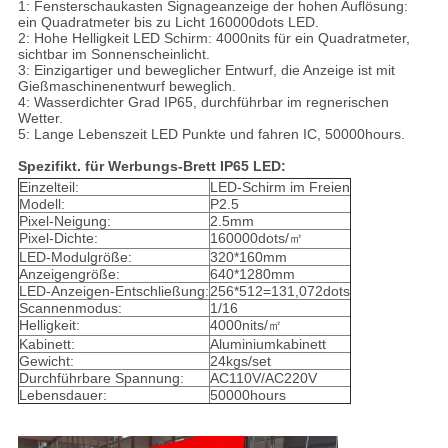
1: Fensterschaukasten Signageanzeige der hohen Auflösung:
ein Quadratmeter bis zu Licht 160000dots LED.
2: Hohe Helligkeit LED Schirm: 4000nits für ein Quadratmeter,
sichtbar im Sonnenscheinlicht.
3: Einzigartiger und beweglicher Entwurf, die Anzeige ist mit
Gießmaschinenentwurf beweglich.
4: Wasserdichter Grad IP65, durchführbar im regnerischen
Wetter.
5: Lange Lebenszeit LED Punkte und fahren IC, 50000hours.
Spezifikt. für Werbungs-Brett IP65 LED:
Einzelteil:
LED-Schirm im Freien
Modell:
P2.5
Pixel-Neigung:
2.5mm
Pixel-Dichte:
160000dots/㎡
LED-Modulgröße:
320*160mm
Anzeigengröße:
640*1280mm
LED-Anzeigen-Entschließung:
256*512=131,072dots
Scannenmodus:
1/16
Helligkeit:
4000nits/㎡
Kabinett:
Aluminiumkabinett
Gewicht:
24kgs/set
Durchführbare Spannung:
AC110V/AC220V
Lebensdauer:
50000hours