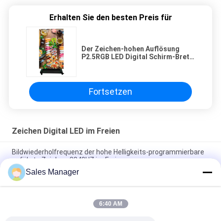
Erhalten Sie den besten Preis für
Der Zeichen-hohen Auflösung
P2.5RGB LED Digital Schirm-Brett
im Freien
Fortsetzen
Zeichen Digital LED im Freien
Bildwiederholfrequenz der hohe Helligkeits-programmierbare
geführte Zeichen-3840HZ im Freien
Sales Manager
Zeichen des Bildschirm-P6 Digital LED SMD3535 im Freien mit
Aluminiumfall
6:40 AM
Programmierbarer LED Signage der hohen Auflösung P3mm
mit Helligkeit 5000mcd