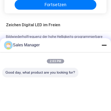
Fortsetzen
Zeichen Digital LED im Freien
Bildwiederholfrequenz der hohe Helligkeits-programmierbare
geführte Zeichen-3840HZ im Freien
Sales Manager
Zeichen des Bildschirm-P6 Digital LED SMD3535 im Freien mit
Aluminiumfall
2:03 PM
Programmierbarer LED Signage der hohen Auflösung P3mm
Good day, what product are you looking for?
mit Helligkeit 5000mcd
Beliebte Kategorien
Alle
LED-Fenster-
Zeichen Digital LED 