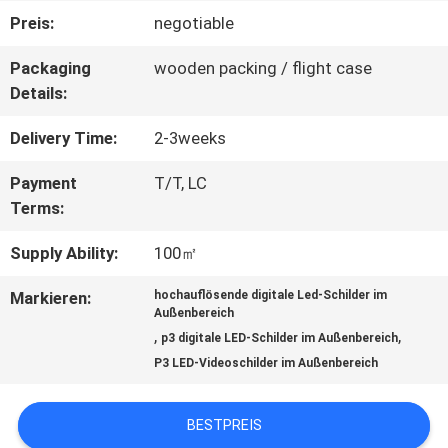
Preis:
negotiable
FABRIK-
Packaging
wooden packing / flight case
AUSFLUG
Details:
Delivery Time:
2-3weeks
QUALITÄTSKONTROLLE
Payment
T/T, LC
Terms:
TRETEN
Supply Ability:
100㎡
SIE
Markieren:
hochauflösende digitale Led-Schilder im
MIT
Außenbereich
,
,
p3 digitale LED-Schilder im Außenbereich
UNS
P3 LED-Videoschilder im Außenbereich
IN
BESTPREIS
VERBINDUNG