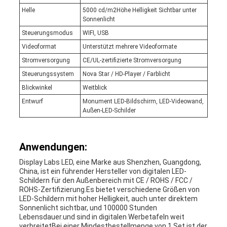
Helle
5000 cd/m2Höhe Helligkeit Sichtbar unter
Sonnenlicht
Steuerungsmodus
WIFI, USB
Videoformat
Unterstützt mehrere Videoformate
Stromversorgung
CE/UL-zertifizierte Stromversorgung
Steuerungssystem
Nova Star / HD-Player / Farblicht
Blickwinkel
Weitblick
Entwurf
Monument LED-Bildschirm, LED-Videowand,
Außen-LED-Schilder
Anwendungen:
Display Labs LED, eine Marke aus Shenzhen, Guangdong,
China, ist ein führender Hersteller von digitalen LED-
Schildern für den Außenbereich mit CE / ROHS / FCC /
ROHS-Zertifizierung.Es bietet verschiedene Größen von
LED-Schildern mit hoher Helligkeit, auch unter direktem
Sonnenlicht sichtbar, und 100000 Stunden
Lebensdauer.und sind in digitalen Werbetafeln weit
verbreitetBei einer Mindestbestellmenge von 1 Set ist der