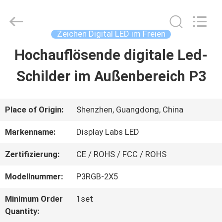
2026
Display
Labs
LED
Zeichen Digital LED im Freien
Co.,Ltd.
All
Hochauflösende digitale Led-
HAUS
Rights
Reserved.
Schilder im Außenbereich P3
PRODUKTE
Place of Origin:
Shenzhen, Guangdong, China
VR
Markenname:
Display Labs LED
SHOW
Zertifizierung:
CE / ROHS / FCC / ROHS
Modellnummer:
P3RGB-2X5
ÜBER
Minimum Order
1set
UNS
Quantity: