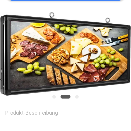
NACHRICHTEN
FORDERN
SIE EIN
ZITAT
SITEMAP
PRIVACY
Produkt-Beschreibung
POLICY