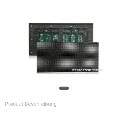
NACHRICHTEN
FORDERN
SIE EIN
ZITAT
SITEMAP
Produkt-Beschreibung
PRIVACY
POLICY