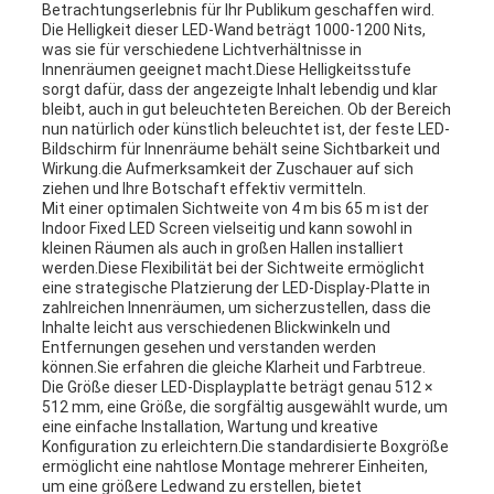
Betrachtungserlebnis für Ihr Publikum geschaffen wird.
Die Helligkeit dieser LED-Wand beträgt 1000-1200 Nits,
was sie für verschiedene Lichtverhältnisse in
Innenräumen geeignet macht.Diese Helligkeitsstufe
sorgt dafür, dass der angezeigte Inhalt lebendig und klar
bleibt, auch in gut beleuchteten Bereichen. Ob der Bereich
nun natürlich oder künstlich beleuchtet ist, der feste LED-
Bildschirm für Innenräume behält seine Sichtbarkeit und
Wirkung.die Aufmerksamkeit der Zuschauer auf sich
ziehen und Ihre Botschaft effektiv vermitteln.
Mit einer optimalen Sichtweite von 4 m bis 65 m ist der
Indoor Fixed LED Screen vielseitig und kann sowohl in
kleinen Räumen als auch in großen Hallen installiert
werden.Diese Flexibilität bei der Sichtweite ermöglicht
eine strategische Platzierung der LED-Display-Platte in
zahlreichen Innenräumen, um sicherzustellen, dass die
Inhalte leicht aus verschiedenen Blickwinkeln und
Entfernungen gesehen und verstanden werden
können.Sie erfahren die gleiche Klarheit und Farbtreue.
Die Größe dieser LED-Displayplatte beträgt genau 512 ×
512 mm, eine Größe, die sorgfältig ausgewählt wurde, um
eine einfache Installation, Wartung und kreative
Konfiguration zu erleichtern.Die standardisierte Boxgröße
ermöglicht eine nahtlose Montage mehrerer Einheiten,
um eine größere Ledwand zu erstellen, bietet