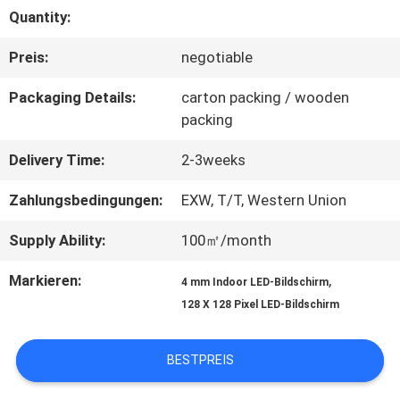
Quantity:
FABRIK-
Preis:
negotiable
AUSFLUG
Packaging Details:
carton packing / wooden
packing
QUALITÄTSKONTROLLE
Delivery Time:
2-3weeks
TRETEN
Zahlungsbedingungen:
EXW, T/T, Western Union
SIE
Supply Ability:
100㎡/month
MIT
Markieren:
,
4 mm Indoor LED-Bildschirm
128 X 128 Pixel LED-Bildschirm
UNS
IN
BESTPREIS
VERBINDUNG