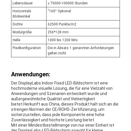
Lebensdauer
≥ 75000-100000 Stunden
Horizontale
′′160° Optional
Blickwinkel
Dichte
62500 Punkte/m2
Modulgröße
256*128 mm
Helle
1000 bis 1200 Nits
Pixelkonfiguration
Die in Absatz 1 genannten Anforderungen
gelten nicht.
Anwendungen:
Der DisplayLabs Indoor Fixed LED-Bildschirm ist eine
hochmoderne visuelle Lösung, die für eine Vielzahl von
Anwendungen und Szenarien entwickelt wurde und
außergewöhnliche Qualität und Vielseitigkeit
bietet.Herkunft aus China, dieses Produkt hält sich an die
strengen Normen der CE/ROHS-Zertifizierung, um
sicherzustellen, dass jede Komponente eine hohe
Zuverlässigkeit und höchste Leistung bietet.
Mit einer Mindestbestellmenge von nur einer Einheit ist
der DisplayLabs-LED-Bildschirm sowohl für kleine