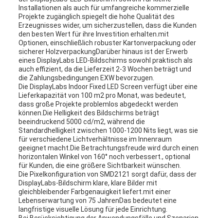
Installationen als auch für umfangreiche kommerzielle
Projekte zugänglich.spiegelt die hohe Qualität des
Erzeugnisses wider, um sicherzustellen, dass die Kunden
den besten Wert für ihre Investition erhalten.mit
Optionen, einschließlich robuster Kartonverpackung oder
sicherer HolzverpackungDarüber hinaus ist der Erwerb
eines DisplayLabs LED-Bildschirms sowohl praktisch als
auch effizient, da die Lieferzeit 2-3 Wochen beträgt und
die Zahlungsbedingungen EXW bevorzugen.
Die DisplayLabs Indoor Fixed LED Screen verfügt über eine
Lieferkapazität von 100 m2 pro Monat, was bedeutet,
dass große Projekte problemlos abgedeckt werden
können.Die Helligkeit des Bildschirms beträgt
beeindruckend 5000 cd/m2, während die
Standardhelligkeit zwischen 1000-1200 Nits liegt, was sie
für verschiedene Lichtverhältnisse im Innenraum
geeignet macht.Die Betrachtungsfreude wird durch einen
horizontalen Winkel von 160° noch verbessert., optional
für Kunden, die eine größere Sichtbarkeit wünschen.
Die Pixelkonfiguration von SMD2121 sorgt dafür, dass der
DisplayLabs-Bildschirm klare, klare Bilder mit
gleichbleibender Farbgenauigkeit liefert.mit einer
Lebenserwartung von 75 JahrenDas bedeutet eine
langfristige visuelle Lösung für jede Einrichtung.