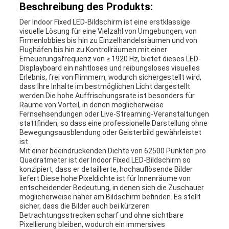
Beschreibung des Produkts:
Der Indoor Fixed LED-Bildschirm ist eine erstklassige
visuelle Lösung für eine Vielzahl von Umgebungen, von
Firmenlobbies bis hin zu Einzelhandelsräumen und von
Flughäfen bis hin zu Kontrollräumen.mit einer
Erneuerungsfrequenz von ≥ 1920 Hz, bietet dieses LED-
Displayboard ein nahtloses und reibungsloses visuelles
Erlebnis, frei von Flimmern, wodurch sichergestellt wird,
dass Ihre Inhalte im bestmöglichen Licht dargestellt
werden.Die hohe Auffrischungsrate ist besonders für
Räume von Vorteil, in denen möglicherweise
Fernsehsendungen oder Live-Streaming-Veranstaltungen
stattfinden, so dass eine professionelle Darstellung ohne
Bewegungsausblendung oder Geisterbild gewährleistet
ist.
Mit einer beeindruckenden Dichte von 62500 Punkten pro
Quadratmeter ist der Indoor Fixed LED-Bildschirm so
konzipiert, dass er detaillierte, hochauflösende Bilder
liefert.Diese hohe Pixeldichte ist für Innenräume von
entscheidender Bedeutung, in denen sich die Zuschauer
möglicherweise näher am Bildschirm befinden. Es stellt
sicher, dass die Bilder auch bei kürzeren
Betrachtungsstrecken scharf und ohne sichtbare
Pixellierung bleiben, wodurch ein immersives