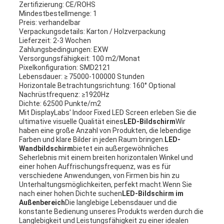
Zertifizierung: CE/ROHS
Mindestbestellmenge: 1
Preis: verhandelbar
Verpackungsdetails: Karton / Holzverpackung
Lieferzeit: 2-3 Wochen
Zahlungsbedingungen: EXW
Versorgungsfähigkeit: 100 m2/Monat
Pixelkonfiguration: SMD2121
Lebensdauer: ≥ 75000-100000 Stunden
Horizontale Betrachtungsrichtung: 160° Optional
Nachrüstfrequenz: ≥1920Hz
Dichte: 62500 Punkte/m2
Mit DisplayLabs' Indoor Fixed LED Screen erleben Sie die
ultimative visuelle Qualität eines
LED-Bildschirm
Wir
haben eine große Anzahl von Produkten, die lebendige
Farben und klare Bilder in jeden Raum bringen.
LED-
Wandbildschirm
bietet ein außergewöhnliches
Seherlebnis mit einem breiten horizontalen Winkel und
einer hohen Auffrischungsfrequenz, was es für
verschiedene Anwendungen, von Firmen bis hin zu
Unterhaltungsmöglichkeiten, perfekt macht.Wenn Sie
nach einer hohen Dichte suchen
LED-Bildschirm im
Außenbereich
Die langlebige Lebensdauer und die
konstante Bedienung unseres Produkts werden durch die
Langlebigkeit und Leistungsfähigkeit zu einer idealen