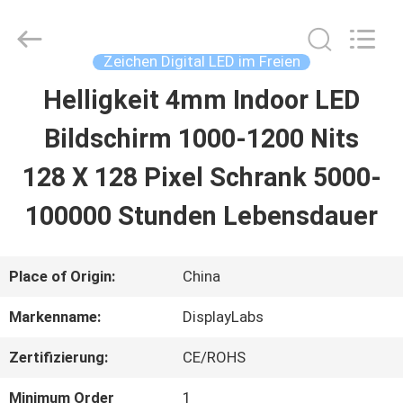
2026
Display
Labs
LED
Zeichen Digital LED im Freien
Co.,Ltd.
All
Helligkeit 4mm Indoor LED
HAUS
Rights
Reserved.
Bildschirm 1000-1200 Nits
PRODUKTE
128 X 128 Pixel Schrank 5000-
100000 Stunden Lebensdauer
VR
SHOW
Place of Origin:
China
Markenname:
DisplayLabs
ÜBER
Zertifizierung:
CE/ROHS
UNS
Minimum Order
1